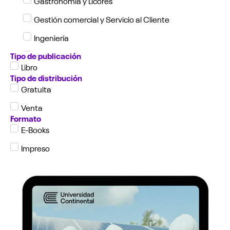
Gastronomía y Licores
Gestión comercial y Servicio al Cliente
Ingeniería
Tipo de publicación
Investigación y Ciencia
Libro
Literatura
Tipo de distribución
Gratuita
Negocios
Venta
Formato
E-Books
Impreso