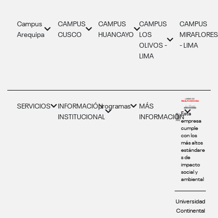
Campus
CAMPUS
CAMPUS
CAMPUS
CAMPUS
Arequipa
CUSCO
HUANCAYO
LOS
MIRAFLORE
OLIVOS -
- LIMA
LIMA
SERVICIOS
INFORMACIÓN
programas
MÁS
Esta
INSTITUCIONAL
INFORMACIÓN
empresa
cumple
con los
más altos
estándare
s de
impacto
social y
ambiental
Universidad
Continental