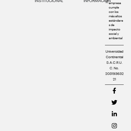
INSTITUCIONAL
INFORMACIÓN
empresa
cumple
con los
más altos
estándare
s de
impacto
social y
ambiental
Universidad
Continental
S.A.C.R.U.
C. No.
203193632
21