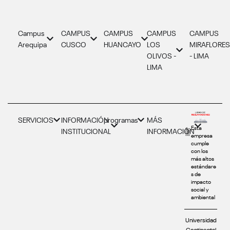
Campus
CAMPUS
CAMPUS
CAMPUS
CAMPUS
Arequipa
CUSCO
HUANCAYO
LOS
MIRAFLORE
OLIVOS -
- LIMA
LIMA
SERVICIOS
INFORMACIÓN
programas
MÁS
Esta
INSTITUCIONAL
INFORMACIÓN
empresa
cumple
con los
más altos
estándare
s de
impacto
social y
ambiental
Universidad
Continental