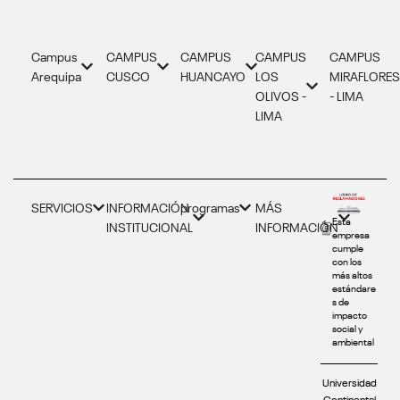
Campus
CAMPUS
CAMPUS
CAMPUS
CAMPUS
Arequipa
CUSCO
HUANCAYO
LOS
MIRAFLORE
OLIVOS -
- LIMA
LIMA
SERVICIOS
INFORMACIÓN
programas
MÁS
Esta
INSTITUCIONAL
INFORMACIÓN
empresa
cumple
con los
más altos
estándare
s de
impacto
social y
ambiental
Universidad
Continental