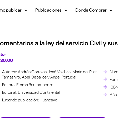
o publicar
Publicaciones
Donde Comprar
omentarios a la ley del servicio Civil y s
tor
/
30.00
Autores: Andrés Corrales, José Valdivia, María del Pilar
Núme
Tamashiro, Abel Ceballos y Ángel Portugal
Form
Editora: Emma Barrios Ipenza
ISBN
Editorial: Universidad Continental
Año 
Lugar de publicación: Huancayo