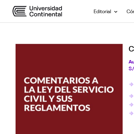
Editorial
Cóm
C
Au
S