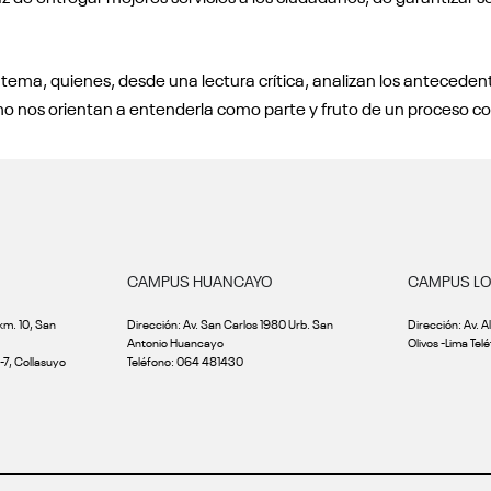
 tema, quienes, desde una lectura crítica, analizan los antecedente
 nos orientan a entenderla como parte y fruto de un proceso com
CAMPUS HUANCAYO
CAMPUS LOS
km. 10, San
Dirección: Av. San Carlos 1980 Urb. San
Dirección: Av. A
Antonio Huancayo
Olivos -Lima Tel
-7, Collasuyo
Teléfono: 064 481430