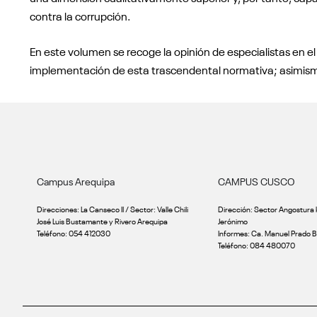
contra la corrupción.
En este volumen se recoge la opinión de especialistas en el
implementación de esta trascendental normativa; asimismo
Campus Arequipa
CAMPUS CUSCO
Direcciones: La Canseco II / Sector: Valle Chili
Dirección: Sector Angostura 
José Luis Bustamante y Rivero Arequipa
Jerónimo
Teléfono: 054 412030
Informes: Ca. Manuel Prado B
Teléfono: 084 480070