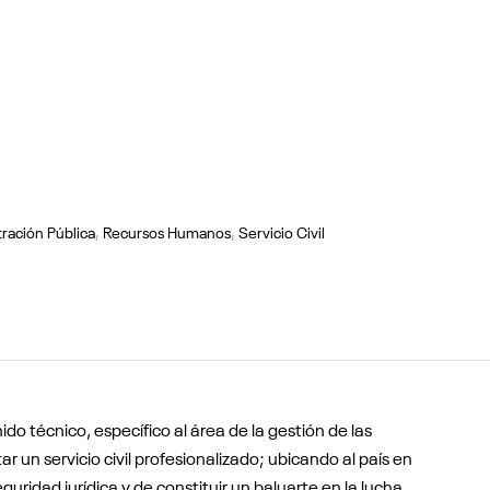
ración Pública
,
Recursos Humanos
,
Servicio Civil
ido técnico, específico al área de la gestión de las
r un servicio civil profesionalizado; ubicando al país en
uridad jurídica y de constituir un baluarte en la lucha