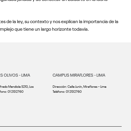
s de la ley, su contexto y nos explican la importancia de la
plejo que tiene un largo horizonte todavía.
 OLIVOS - LIMA
CAMPUS MIRAFLORES - LIMA
lfredo Mendiola 5210, Los
Dirección: Calle Junín, Miraflores – Lima
éfono: 01 2132760
Teléfono: 01 2132760