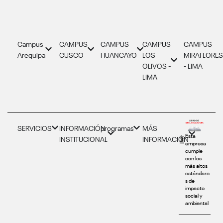
Campus
CAMPUS
CAMPUS
CAMPUS
CAMPUS
Arequipa
CUSCO
HUANCAYO
LOS
MIRAFLORE
OLIVOS -
- LIMA
LIMA
SERVICIOS
INFORMACIÓN
programas
MÁS
Esta
INSTITUCIONAL
INFORMACIÓN
empresa
cumple
con los
más altos
estándare
s de
impacto
social y
ambiental